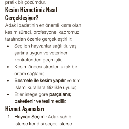
pratik bir çözümdür.
Kesim Hizmetimiz Nasıl 
Gerçekleşiyor?
Adak ibadetinin en önemli kısmı olan 
kesim süreci, profesyonel kadromuz 
tarafından özenle gerçekleştirilir:
Seçilen hayvanlar sağlıklı, yaş 
şartına uygun ve veteriner 
kontrolünden geçmiştir,
Kesim öncesi stresten uzak bir 
ortam sağlanır,
Besmele ile kesim yapılır
 ve tüm 
İslami kurallara titizlikle uyulur,
Etler isteğe göre 
parçalanır, 
paketlenir ve teslim edilir.
Hizmet Aşamaları
Hayvan Seçimi:
 Adak sahibi 
isterse kendisi seçer, isterse 