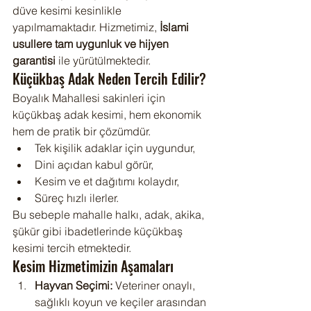
düve kesimi kesinlikle 
yapılmamaktadır. Hizmetimiz, 
İslami 
usullere tam uygunluk ve hijyen 
garantisi
 ile yürütülmektedir.
Küçükbaş Adak Neden Tercih Edilir?
Boyalık Mahallesi sakinleri için 
küçükbaş adak kesimi, hem ekonomik 
hem de pratik bir çözümdür.
Tek kişilik adaklar için uygundur,
Dini açıdan kabul görür,
Kesim ve et dağıtımı kolaydır,
Süreç hızlı ilerler.
Bu sebeple mahalle halkı, adak, akika, 
şükür gibi ibadetlerinde küçükbaş 
kesimi tercih etmektedir.
Kesim Hizmetimizin Aşamaları
Hayvan Seçimi:
 Veteriner onaylı, 
sağlıklı koyun ve keçiler arasından 