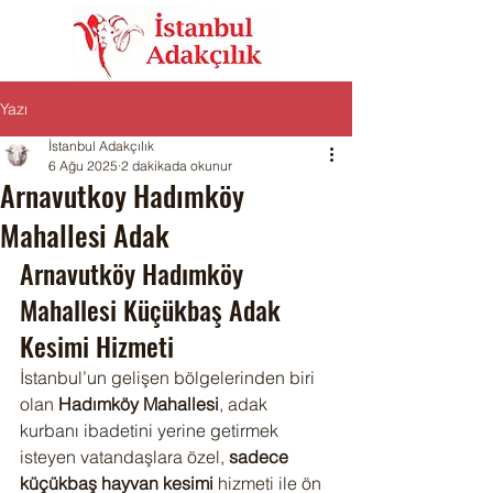
Yazı
İstanbul Adakçılık
6 Ağu 2025
2 dakikada okunur
Arnavutkoy Hadımköy
Mahallesi Adak
Arnavutköy Hadımköy 
Mahallesi Küçükbaş Adak 
Kesimi Hizmeti
İstanbul’un gelişen bölgelerinden biri 
olan 
Hadımköy Mahallesi
, adak 
kurbanı ibadetini yerine getirmek 
isteyen vatandaşlara özel, 
sadece 
küçükbaş hayvan kesimi
 hizmeti ile ön 