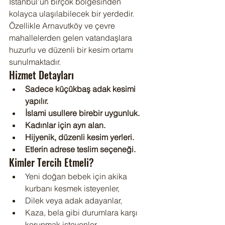
İstanbul’un birçok bölgesinden 
kolayca ulaşılabilecek bir yerdedir. 
Özellikle Arnavutköy ve çevre 
mahallelerden gelen vatandaşlara 
huzurlu ve düzenli bir kesim ortamı 
sunulmaktadır.
Hizmet Detayları
Sadece küçükbaş adak kesimi 
yapılır.
İslami usullere birebir uygunluk.
Kadınlar için ayrı alan.
Hijyenik, düzenli kesim yerleri.
Etlerin adrese teslim seçeneği.
Kimler Tercih Etmeli?
Yeni doğan bebek için akika 
kurbanı kesmek isteyenler,
Dilek veya adak adayanlar,
Kaza, bela gibi durumlara karşı 
korunmak isteyenler,