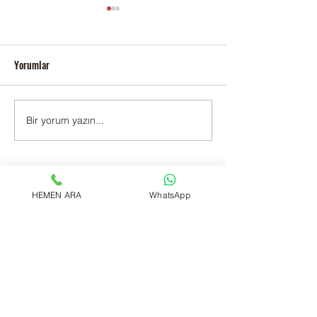
Yorumlar
KARTAL YAKACIK 
Bir yorum yazın...
Kartal Topselvi Adak Kurban
Satış ve Kesim
Tüm Videolar
HEMEN ARA
WhatsApp
Ahırımızdan Görüntüler
Videoyu Oynat