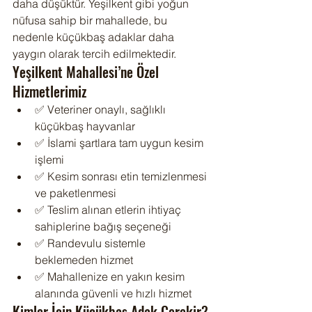
daha düşüktür. Yeşilkent gibi yoğun 
nüfusa sahip bir mahallede, bu 
nedenle küçükbaş adaklar daha 
yaygın olarak tercih edilmektedir.
Yeşilkent Mahallesi’ne Özel 
Hizmetlerimiz
✅ Veteriner onaylı, sağlıklı 
küçükbaş hayvanlar
✅ İslami şartlara tam uygun kesim 
işlemi
✅ Kesim sonrası etin temizlenmesi 
ve paketlenmesi
✅ Teslim alınan etlerin ihtiyaç 
sahiplerine bağış seçeneği
✅ Randevulu sistemle 
beklemeden hizmet
✅ Mahallenize en yakın kesim 
alanında güvenli ve hızlı hizmet
Kimler İçin Küçükbaş Adak Gerekir?