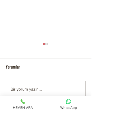
Yorumlar
KARTAL YAKACIK 
Bir yorum yazın...
Kartal Topselvi Adak Kurban
Satış ve Kesim
HEMEN ARA
WhatsApp
Tüm Videolar