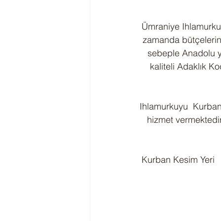
Ümraniye Ihlamurkuy
zamanda bütçelerini
sebeple Anadolu ya
kaliteli Adaklık K
Ihlamurkuyu  Kurban 
hizmet vermektedir
 Kurban Kesim Yeri