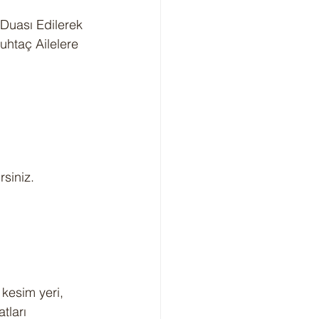
 Duası Edilerek 
uhtaç Ailelere 
siniz.
kesim yeri, 
tları