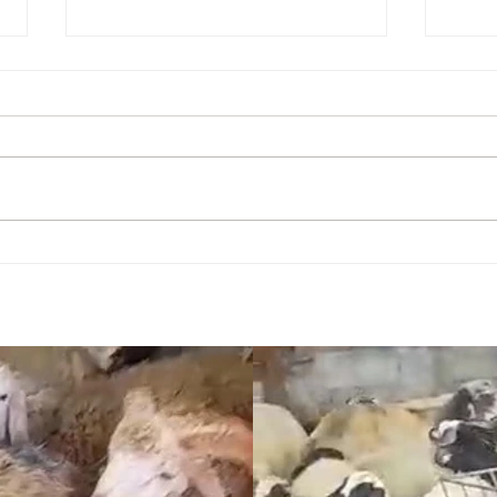
KART
Kartal Topselvi Adak Kurban Satış
ve Kesim