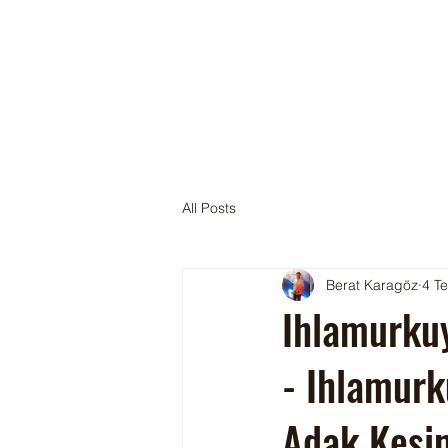
All Posts
Berat Karagöz
4 T
Ihlamurkuy
- Ihlamurk
Adak Kesi