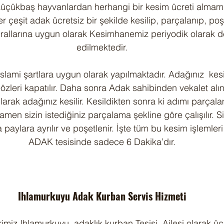
 küçükbaş hayvanlardan herhangi bir kesim ücreti almama
 çeşit adak ücretsiz bir şekilde kesilip, parçalanıp, poş
kurallarına uygun olarak Kesimhanemiz periyodik olarak 
edilmektedir.
 İslami şartlara uygun olarak yapılmaktadır. Adağınız  ke
gözleri kapatılır. Daha sonra Adak sahibinden vekalet alını
larak adağınız kesilir. Kesildikten sonra ki adımı parçala
men sizin istediğiniz parçalama şekline göre çalışılır. S
a paylara ayrılır ve poşetlenir. İşte tüm bu kesim işlemler
ADAK tesisinde sadece 6 Dakika’dır.
Ihlamurkuyu Adak Kurban Servis Hizmeti
imiz Ihlamurkuyu  adaklık kurban Tesisi  Ailesi olarak ücr