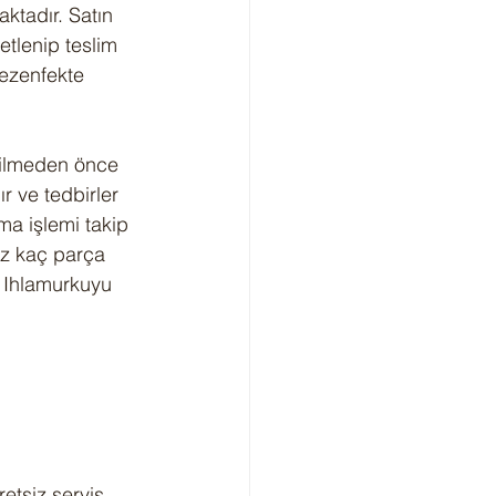
ktadır. Satın 
etlenip teslim 
dezenfekte 
silmeden önce 
r ve tedbirler 
ma işlemi takip 
iz kaç parça 
i Ihlamurkuyu 
etsiz servis 