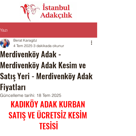
Yazı
Berat Karagöz
4 Tem 2025
3 dakikada okunur
Merdivenköy Adak -
Merdivenköy Adak Kesim ve
Satış Yeri - Merdivenköy Adak
Fiyatları
Güncelleme tarihi:
18 Tem 2025
KADIKÖY ADAK KURBAN 
SATIŞ VE ÜCRETSİZ KESİM 
TESİSİ