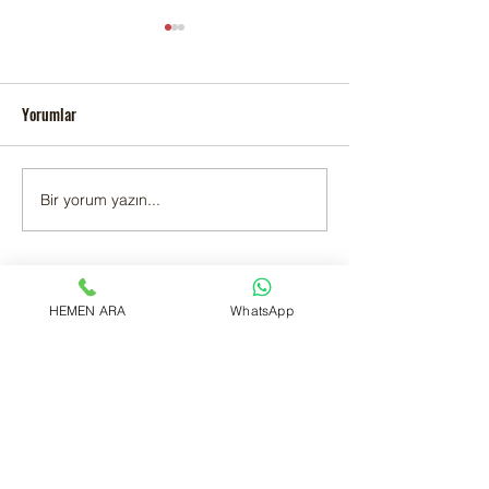
Yorumlar
KARTAL YAKACIK 
Bir yorum yazın...
Kartal Topselvi Adak Kurban
Satış ve Kesim
Tüm Videolar
HEMEN ARA
WhatsApp
Ahırımızdan Görüntüler
Videoyu Oynat