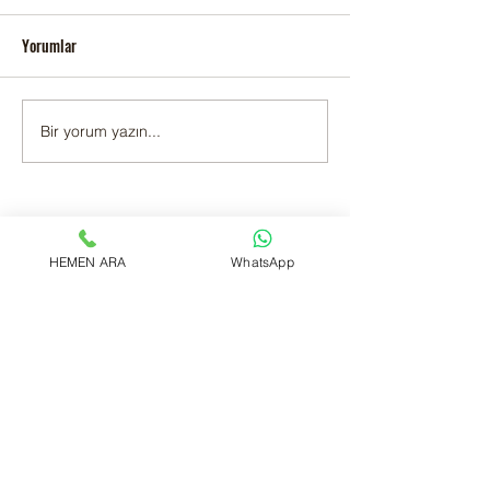
Yorumlar
KARTAL YAKACIK 
Bir yorum yazın...
Kartal Topselvi Adak Kurban
Satış ve Kesim
Tüm Videolar
HEMEN ARA
WhatsApp
Ahırımızdan Görüntüler
Videoyu Oynat