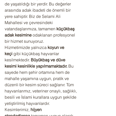
de yaşatıldığı bir yerdir. Bu değerler 
arasında adak ibadeti de önemli bir 
yere sahiptir. Biz de Selami Ali 
Mahallesi ve çevresindeki 
vatandaşlarımıza, tamamen 
küçükbaş 
adak kesimine
 odaklanan profesyonel 
bir hizmet sunuyoruz.
Hizmetimizde yalnızca 
koyun ve 
keçi
 gibi küçükbaş hayvanlar 
kesilmektedir. 
Büyükbaş ve düve 
kesimi kesinlikle yapılmamaktadır.
 Bu 
sayede hem şehir ortamına hem de 
mahalle yaşamına uygun, pratik ve 
düzenli bir kesim süreci sağlanır. Tüm 
hayvanlarımız, veteriner onaylı, sağlıklı, 
besili ve İslami kurallara uygun şekilde 
yetiştirilmiş hayvanlardır.
Kesimlerimiz, 
hijyen 
standartlarına
 tamamen uygun olarak, 