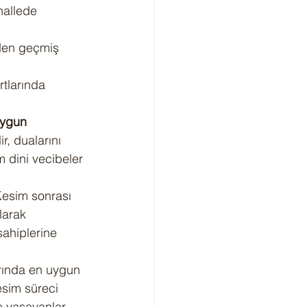
hallede 
nden geçmiş 
tlarında 
uygun 
r, dualarını 
 dini vecibeler 
 Kesim sonrası 
larak 
sahiplerine 
rında en uygun 
sim süreci 
e yaşayanlar 