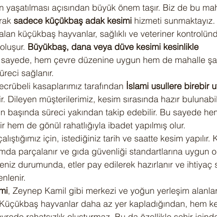
n yaşatılması açısından büyük önem taşır. Biz de bu ma
rak 
sadece küçükbaş adak kesimi
 hizmeti sunmaktayız.
alan küçükbaş hayvanlar, sağlıklı ve veteriner kontrolü
 oluşur. 
Büyükbaş, dana veya düve kesimi kesinlikle 
 sayede, hem çevre düzenine uygun hem de mahalle şar
üreci sağlanır.
ecrübeli kasaplarımız tarafından 
İslami usullere birebir 
lir. Dileyen müşterilerimiz, kesim sırasında hazır bulunabili
nın başında süreci yakından takip edebilir. Bu sayede hem
lir hem de gönül rahatlığıyla ibadet yapılmış olur.
lıştığımız için, istediğiniz tarih ve saatte kesim yapılır.
tamda parçalanır ve gıda güvenliği standartlarına uygun o
eniz durumunda, etler pay edilerek hazırlanır ve ihtiyaç 
enlenir.
mi
, Zeynep Kamil gibi merkezi ve yoğun yerleşim alanla
. Küçükbaş hayvanlar daha az yer kapladığından, hem ke
vrede rahatsızlık oluşturmaz. Bu da özellikle şehir içind