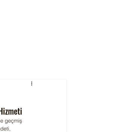
Hizmeti
çe geçmiş 
deti, 