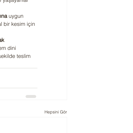
rına
 uygun 
 bir kesim için 
ak 
em dini 
şekilde teslim 
Hepsini Gör