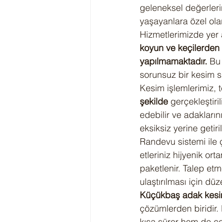
geleneksel değerleri
yaşayanlara özel ola
Hizmetlerimizde yer 
koyun ve keçilerden
yapılmamaktadır.
 Bu
sorunsuz bir kesim s
Kesim işlemlerimiz, t
şekilde
 gerçekleştiri
edebilir ve adakları
eksiksiz yerine getiri
Randevu sistemi ile ça
etleriniz hijyenik or
paketlenir. Talep etm
ulaştırılması için düz
Küçükbaş adak kesi
çözümlerden biridir
kısa sürer hem de çe