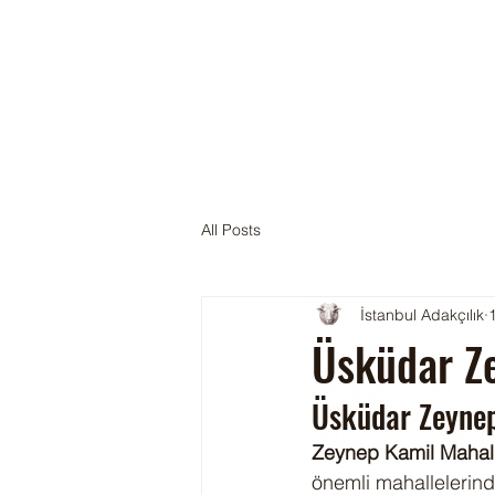
All Posts
İstanbul Adakçılık
Üsküdar Z
Üsküdar Zeynep
Zeynep Kamil Mahall
önemli mahallelerind