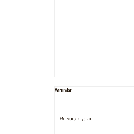
Yorumlar
Hekimbaşı Adak
Bir yorum yazın...